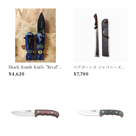
Shark Bomb Knife ”Rival”
ベアボーンズ ジャパニーズナ
NAVY
タアックス2.0
¥4,620
¥7,700