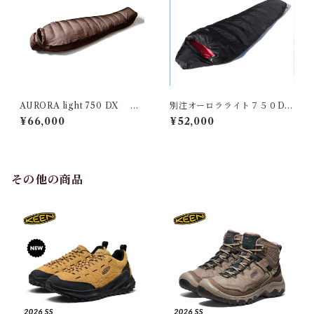
AURORA light 750 DX ブ
別注オーロラライト７５０DX
ラウン レギュラー
BLK
¥66,000
¥52,000
その他の商品