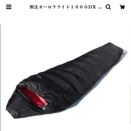
別注オーロラライト１０００DX B
LK / BLK | Abenteuer