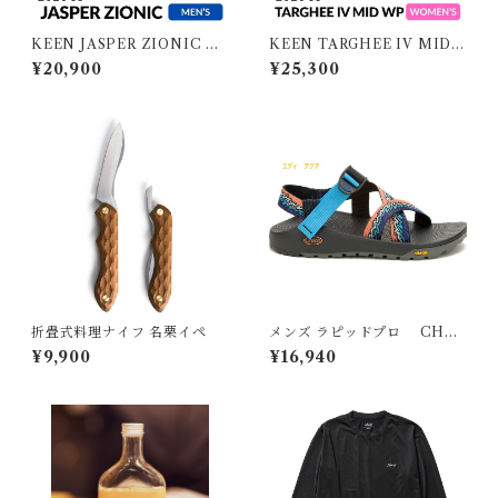
KEEN JASPER ZIONIC M
KEEN TARGHEE IV MID
EN キーン ジャスパーザイオ
WP WOMEN キーン ターギ
¥20,900
¥25,300
ニック メンズ
ー フォー ミッド ウォータープ
ルーフ ウィメンズ
折畳式料理ナイフ 名栗イペ
メンズ ラピッドプロ CHA
CO チャコ
¥9,900
¥16,940