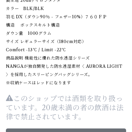
裏生地 20dnナイロンタフタ
カラー BLK/BLK
羽毛 DX（ダウン90％ - フェザー10%）７６０ＦＰ
構造 ボックスキルト構造
ダウン量 1000グラム
サイズ レギュラーサイズ（180cm対応）
Comfort -13℃ / Limit -22℃
商品説明 機能性に優れた防水透湿シリーズ
NANGAが独自開発した防水透湿素材〈 AURORA LIGHT
〉を採用したスリーピングバッグシリーズ。
※収納ケースはレッドになります
このショップでは酒類を取り扱っ
ています。20歳未満の者の飲酒は法
律で禁止されています。