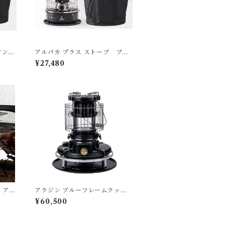
サン
アルパカ プラス ストーブ ブラ
グ付）
ック TS－77NC（専用バッグ
¥27,480
付）
/ アウ
アラジン ブルーフレームクッカ
r.2
ー ブラック
¥60,500