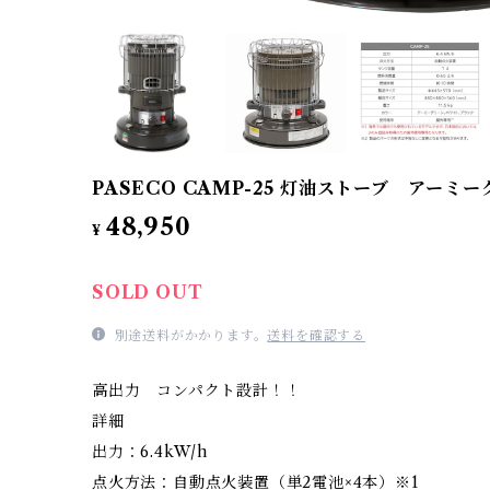
PASECO CAMP-25 灯油ストーブ アーミ
48,950
¥
SOLD OUT
別途送料がかかります。
送料を確認する
高出力 コンパクト設計！！
詳細
出力：6.4kW/h
点火方法：自動点火装置（単2電池×4本）※1