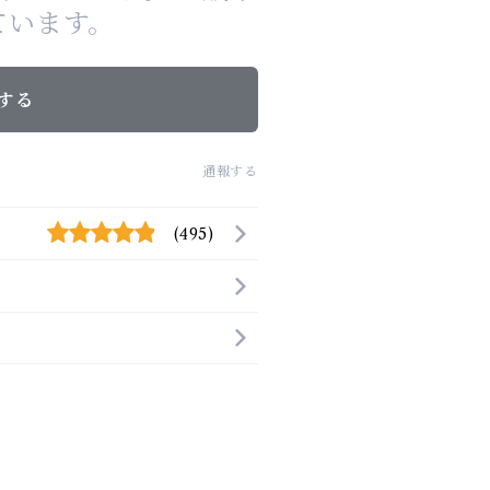
ています。
する
通報する
(495)