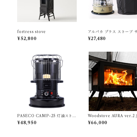
fortress stove
アルパカ プラス ストーブ 
ド TS－77NC（専用バッ
¥52,800
¥27,480
PASECO CAMP-25 灯油ストー
Woodstove AURA ver.2 
ブ ブラック
トドア薪ストーブ オーラ ve
¥48,950
¥66,000