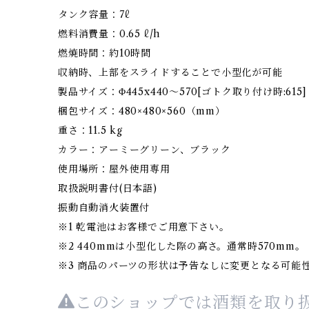
タンク容量：7ℓ
燃料消費量：0.65 ℓ/h
燃焼時間：約10時間
収納時、上部をスライドすることで小型化が可能
製品サイズ：Φ445x440～570[ゴトク取り付け時:615
梱包サイズ：480×480×560（mm）
重さ：11.5 kg
カラー：アーミーグリーン、ブラック
使用場所：屋外使用専用
取扱説明書付(日本語)
振動自動消火装置付
※1 乾電池はお客様でご用意下さい。
※2 440mmは小型化した際の高さ。通常時570mm。
※3 商品のパーツの形状は予告なしに変更となる可能
このショップでは酒類を取り扱