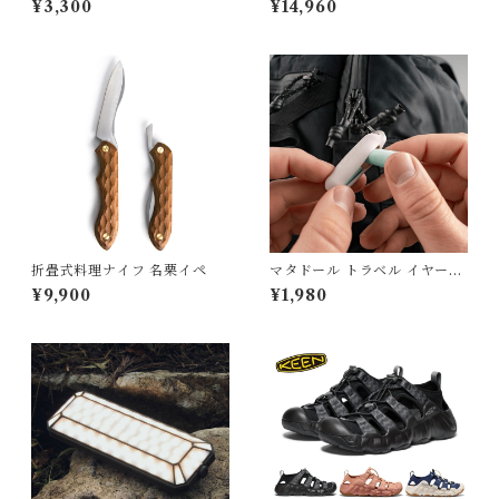
¥3,300
¥14,960
折畳式料理ナイフ 名栗イペ
マタドール トラベル イヤープ
ラグス
¥9,900
¥1,980