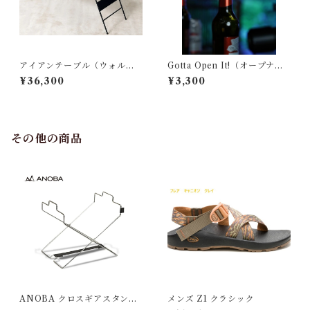
アイアンテーブル（ウォルナ
Gotta Open It!（オープナ
ット版）
ー）
¥36,300
¥3,300
その他の商品
ANOBA クロスギアスタンド
メンズ Z1 クラシック
SUS Ver.