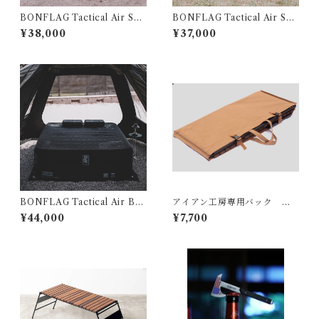
BONFLAG Tactical Air Sof
BONFLAG Tactical Air Sof
a 2P
a 1P
¥38,000
¥37,000
BONFLAG Tactical Air Bed
アイアン工房専用バック ア
2P
イアンテーブル用
¥44,000
¥7,700