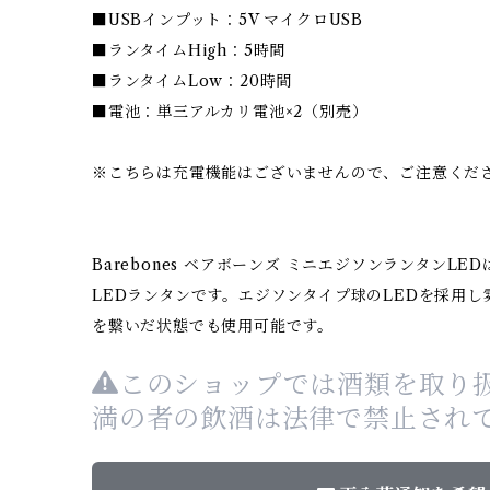
■USBインプット：5V マイクロUSB
■ランタイムHigh：5時間
■ランタイムLow：20時間
■電池：単三アルカリ電池×2（別売）
※こちらは充電機能はございませんので、ご注意くだ
Barebones ベアボーンズ ミニエジソンランタンL
LEDランタンです。エジソンタイプ球のLEDを採用し
を繋いだ状態でも使用可能です。
このショップでは酒類を取り扱
満の者の飲酒は法律で禁止され