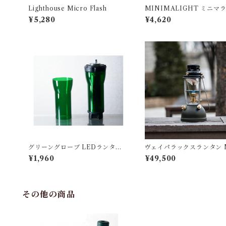
Lighthouse Micro Flash
MINIMALIGHT ミニマ
2.0
¥5,280
¥4,620
グリーングローブ LEDランタン
ヴェイパラックスランタン 
用(No.0)
0 アーミーグリーン
¥1,960
¥49,500
その他の商品