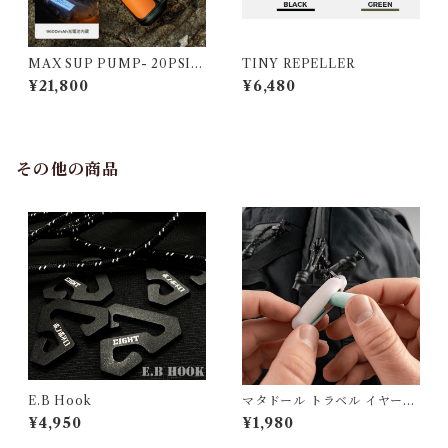
MAX SUP PUMP- 20PSI S
TINY REPELLER
UP用コードレス電動エアポン
¥21,800
¥6,480
プ
その他の商品
E.B Hook
マタドール トラベル イヤープ
ラグス
¥4,950
¥1,980