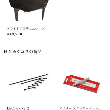
アウトドア豆炭こたつ｜ブラ
ック
¥49,500
同じカテゴリの商品
LECTER Ver2
イスター スタンダード シャー