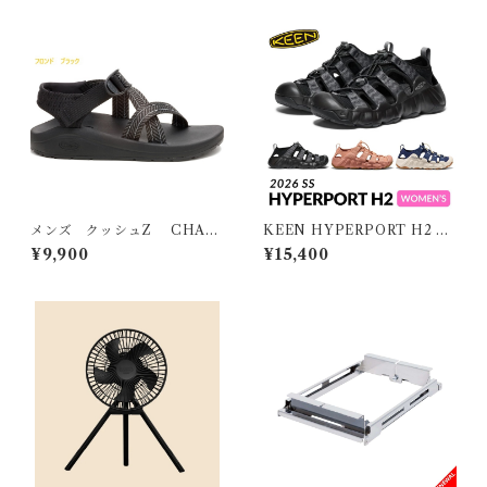
メンズ クッシュZ CHAC
KEEN HYPERPORT H2 W
O
OMEN キーン ハイパーポー
¥9,900
¥15,400
ト エイチツー ウィメンズ