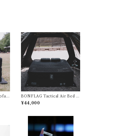
ofa 1
BONFLAG Tactical Air Bed 2
P
¥44,000