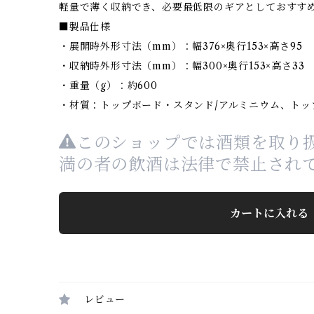
軽量で薄く収納でき、必要最低限のギアとしておすす
■製品仕様
・展開時外形寸法（mm）：幅376×奥行153×高さ95
・収納時外形寸法（mm）：幅300×奥行153×高さ33
・重量（g）：約600
・材質：トップボード・スタンド/アルミニウム、トッ
このショップでは酒類を取り扱
満の者の飲酒は法律で禁止され
カートに入れる
レビュー