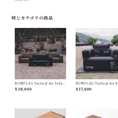
同じカテゴリの商品
BONFLAG Tactical Air Sofa 2
BONFLAG Tactical Air S
P
P
¥38,000
¥37,000