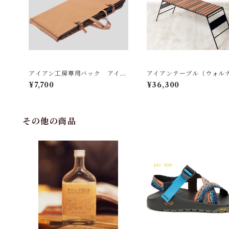
アイアン工房専用バック アイア
アイアンテーブル（ウォル
ンテーブル用
版）
¥7,700
¥36,300
その他の商品