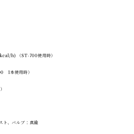
0kcal/h) （ST-700使用時）
700 1本使用時）
缶）
スト、バルブ：真鍮