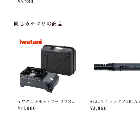
¥7,480
同じカテゴリの商品
イワタニ カセットフー タフまる
AS2OV アッソブ PORTAB
XG Jr.
TICK BURNER BLACK/
¥11,000
¥3,850
Y ポータブルスティックバ