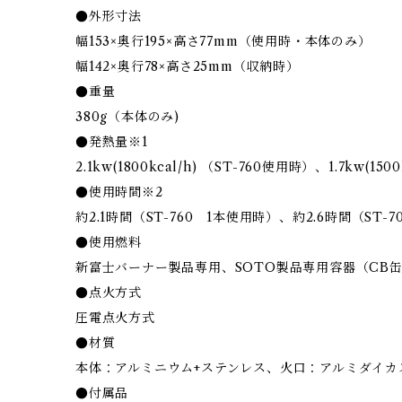
●外形寸法
幅153×奥行195×高さ77mm（使用時・本体のみ）
幅142×奥行78×高さ25mm（収納時）
●重量
380g（本体のみ)
●発熱量※1
2.1kw(1800kcal/h) （ST-760使用時）、1.7kw(150
●使用時間※2
約2.1時間（ST-760 1本使用時）、約2.6時間（ST-
●使用燃料
新富士バーナー製品専用、SOTO製品専用容器（CB
●点火方式
圧電点火方式
●材質
本体：アルミニウム+ステンレス、火口：アルミダイカ
●付属品