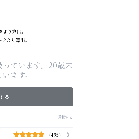
タより算出。
ータより算出。
っています。20歳未
ています。
する
通報する
(495)