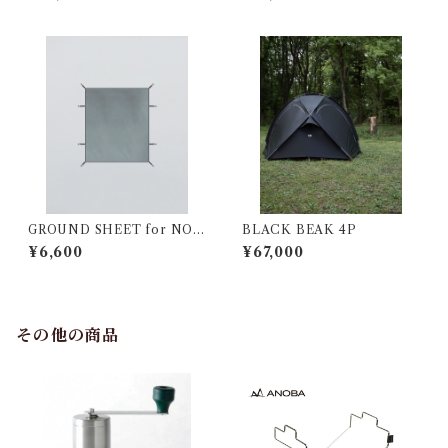
GROUND SHEET for NOR
BLACK BEAK 4P
M 3P
¥6,600
¥67,000
その他の商品