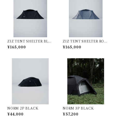
ZIZ TENT SHELTER BLA
ZIZ TENT SHELTER ROC
CK
K GREY
¥165,000
¥165,000
NORM 2P BLACK
NORM 3P BLACK
¥44,000
¥57,200