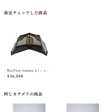
最近チェックした商品
NorTent Gamme 4 / ノルテ
ント ギャム4 専用インナーテ
¥36,500
ント
同じカテゴリの商品