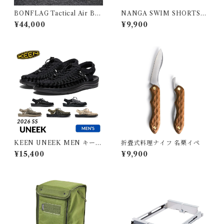
BONFLAG Tactical Air Bed
NANGA SWIM SHORTS／
2P
ナンガ スイムショーツ
¥44,000
¥9,900
KEEN UNEEK MEN キーン
折畳式料理ナイフ 名栗イペ
ユニーク メンズ
¥15,400
¥9,900