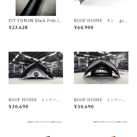
EIT YUNAN Black Pole (2
ROOF HOUSE タン gro
50~280cm) 2set
und cover
¥23,628
¥64,900
ROOF HOUSE インナーテ
ROOF HOUSE インナーテ
ント ホワイト ground co
ント ブラック ground c
¥30,690
¥30,690
ver
over