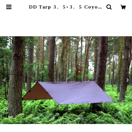
DD Tarp ３．５×３．５ Coyote
brown | Abenteuer