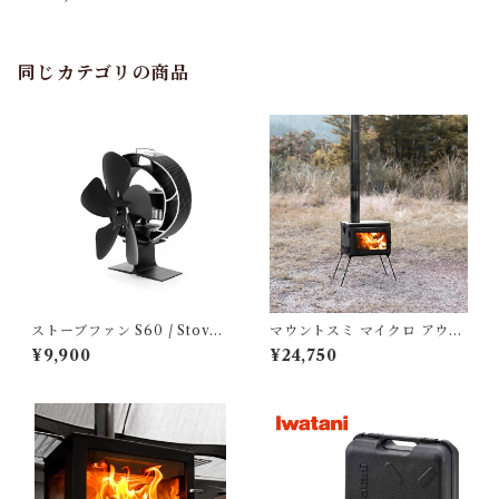
同じカテゴリの商品
ストーブファン S60 / Stovef
マウントスミ マイクロ アウト
an Swing 60
ドア薪ストーブ Woodstove
¥9,900
¥24,750
MICRO