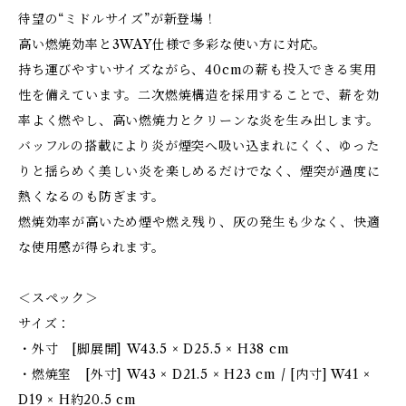
待望の“ミドルサイズ”が新登場！
高い燃焼効率と3WAY仕様で多彩な使い方に対応。
持ち運びやすいサイズながら、40cmの薪も投入できる実用
性を備えています。二次燃焼構造を採用することで、薪を効
率よく燃やし、高い燃焼力とクリーンな炎を生み出します。
バッフルの搭載により炎が煙突へ吸い込まれにくく、ゆった
りと揺らめく美しい炎を楽しめるだけでなく、煙突が過度に
熱くなるのも防ぎます。
燃焼効率が高いため煙や燃え残り、灰の発生も少なく、快適
な使用感が得られます。
＜スペック＞
サイズ：
・外寸 [脚展開] W43.5 × D25.5 × H38 cm
・燃焼室 [外寸] W43 × D21.5 × H23 cm / [内寸] W41 ×
D19 × H約20.5 cm