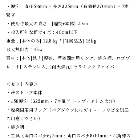
・煙突 直径58mm × 長さ325mm（有効長270mm）× 7本
繋ぎ
・使用時最大の高さ [煙突+本体] 2.3m
・投入可能な薪サイズ：40cm以下
重量：[本体のみ] 12.8 ㎏ / [付属品込] 15kg
最大熱出力：4kw
素材：[本体]鉄 / [煙突、煙突固定用リング、焼き網、ロゴプ
レート] ステンレス、[耐火煉瓦] セラミックファイバー
＜セット内容＞
・薪ストーブ本体
・φ58煙突（325mm × 7本継ぎ トップ・ボトム含む）
・煙突固定用リング（ペグダウンにはガイロープなどを別途
ご用意ください）
・焼き網
・工具（両口スパナ6/7mm・両口スパナ8/10mm・六角棒ス