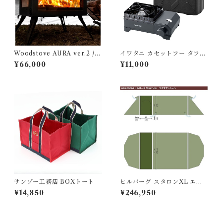
Woodstove AURA ver.2 /
イワタニ カセットフー タフま
アウトドア薪ストーブ オーラ
るXG Jr.
¥66,000
¥11,000
ver.2
サンゾー工務店 BOXトート
ヒルバーグ スタロンXL エク
ステンション タクティカ
¥14,850
¥246,950
ル ポールセット