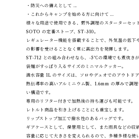
・防災への備えとして ...
・これからキャンプを始める方に向けて ...
様々な用途で使用できる、野外調理のスターターセッ
SOTO の定番ストーブ、ST-310。
レギュレーター機能を搭載することで、外気温の低下
の影響を受けることなく常に高出力を発揮します。
ST-712 との組み合わせなら、-5℃の環境でも煮炊き
袋麺がすっぽり入るサイズのミニマルクッカー。
満水容量 1L のサイズは、ソロやデュオでのアウトド
熱伝導率の高いアルミニウム製、1.6mm の厚みで調
い構造です。
専用のリフター付きで加熱後の持ち運びも可能です。
レトルト商品を引き上げることにも重宝します。
リップストップ加工で撥水性のあるバッグです。
ギアケースとして、保管用として、また雨具などの収
容量に応じて大きさを変えられるので、多種多様な使