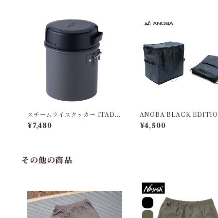
スチームライスクッカー ITADA
ANOBA BLACK EDITI
KI
ルチダストバケット
¥7,480
¥4,500
その他の商品