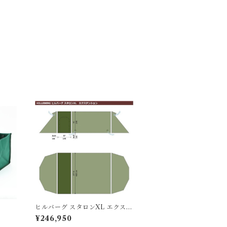
ト
ヒルバーグ スタロンXL エクステ
ンション タクティカル ポール
¥246,950
セット