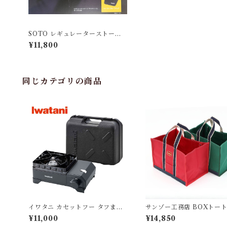
SOTO レギュレーターストーブ
サンドベージュセット【PDS限
¥11,800
定モデル】
同じカテゴリの商品
イワタニ カセットフー タフまる
サンゾー工務店 BOXトー
XG Jr.
¥11,000
¥14,850