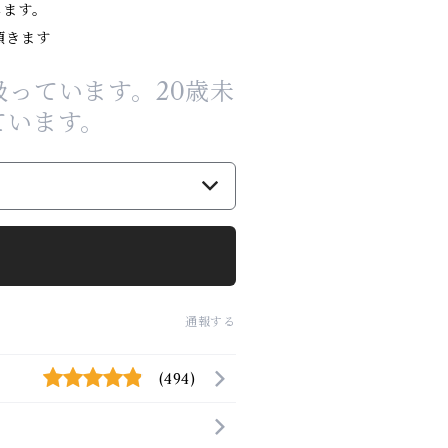
します。
頂きます
っています。20歳未
ています。
通報する
(494)