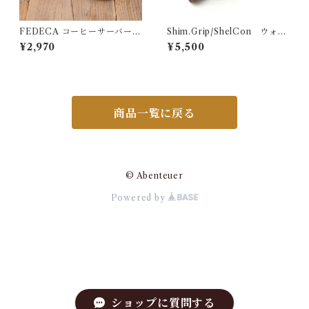
FEDECA コーヒーサーバー S
Shim.Grip/ShelCon ウォル
TRON 大
ナット
¥2,970
¥5,500
商品一覧に戻る
© Abenteuer
Powered by
ショップに質問する