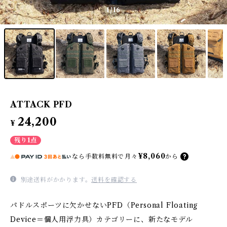
1
/16
ATTACK PFD
24,200
¥
残り1点
¥8,060
なら
手数料無料で
月々
から
別途送料がかかります。
送料を確認する
パドルスポーツに欠かせないPFD（Personal Floating
Device＝個人用浮力具）カテゴリーに、新たなモデル