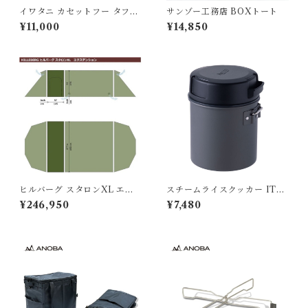
イワタニ カセットフー タフま
サンゾー工務店 BOXトート
るXG Jr.
¥11,000
¥14,850
ヒルバーグ スタロンXL エク
スチームライスクッカー ITA
ステンション タクティカ
DAKI
¥246,950
¥7,480
ル ポールセット