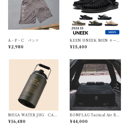
A・P・C パンツ
KEEN UNEEK MEN キーン
ユニーク メンズ
¥2,980
¥15,400
MEGA WATER JUG CARG
BONFLAG Tactical Air Bed
O
2P
¥16,480
¥44,000