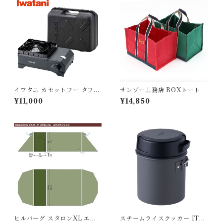
イワタニ カセットフー タフま
サンゾー工務店 BOXトート
るXG Jr.
¥11,000
¥14,850
ヒルバーグ スタロンXL エク
スチームライスクッカー ITA