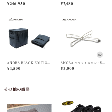
ステンション タクティカ
DAKI
¥246,950
¥7,480
ル ポールセット
ANOBA BLACK EDITION
ANOBA フラットスタンド50
マルチダストバケット
SUS Ver.
¥4,500
¥3,000
その他の商品