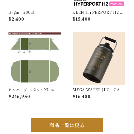
B-gin 200㎖
KEEN HYPERPORT H2 W
OMEN キーン ハイパーポー
¥2,400
¥15,400
ト エイチツー ウィメンズ
ヒルバーグ スタロンXL エク
MEGA WATER JUG CARG
ステンション タクティカ
O
¥246,950
¥16,480
ル ポールセット
商品一覧に戻る