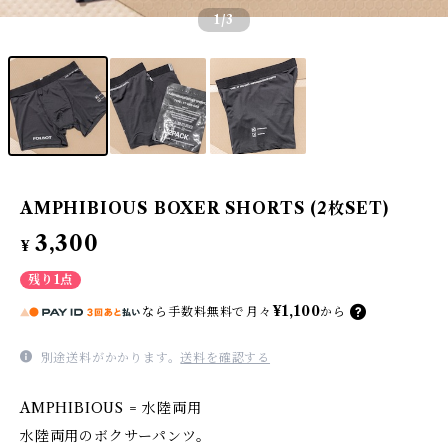
1
/3
AMPHIBIOUS BOXER SHORTS (2枚SET)
3,300
¥
残り1点
¥1,100
なら
手数料無料で
月々
から
別途送料がかかります。
送料を確認する
AMPHIBIOUS = 水陸両用
水陸両用のボクサーパンツ。