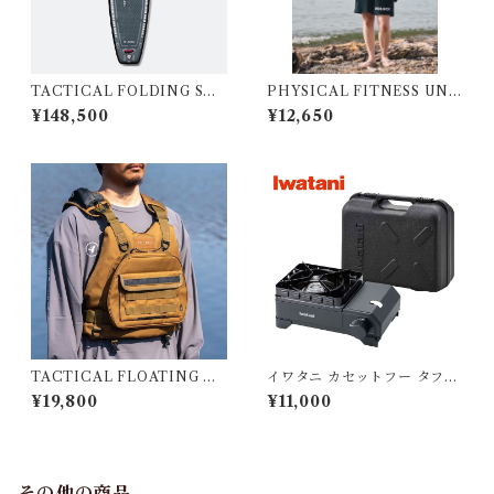
TACTICAL FOLDING SUP
PHYSICAL FITNESS UNI
【GREY】
FORM LS
¥148,500
¥12,650
TACTICAL FLOATING DE
イワタニ カセットフー タフま
VICE
るXG Jr.
¥19,800
¥11,000
その他の商品