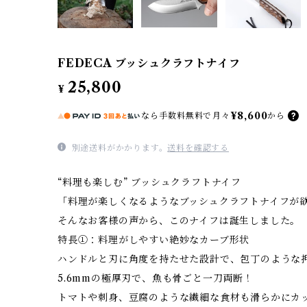
FEDECA ブッシュクラフトナイフ
25,800
¥
¥8,600
なら
手数料無料で
月々
から
別途送料がかかります。
送料を確認する
“料理も楽しむ” ブッシュクラフトナイフ
「料理が楽しくなるようなブッシュクラフトナイフが
そんなお客様の声から、このナイフは誕生しました。
特長①：料理がしやすい絶妙なカーブ形状
ハンドルと刃に角度を持たせた設計で、包丁のような
5.6mmの極厚刃で、魚も骨ごと一刀両断！
トマトや刺身、豆腐のような繊細な食材も滑らかにカ