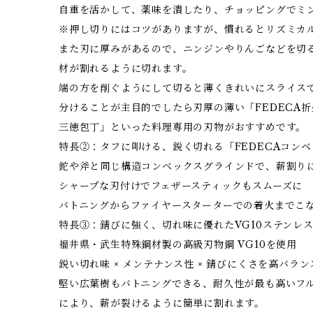
自重を活かして、薬味を潰したり、チョッピングでミ
※押し切りにはコツがありますが、慣れるとリズミカ
また刃に厚みがあるので、ニンジンやりんごなどを切
材が割れるように切れます。
端の方を削ぐようにして切ると薄くきれいにスライスで
分けることが主目的でしたら刃厚の薄い「FEDECA折
三徳包丁」といった料理専用の刃物がおすすめです。
特長②：タフに叩ける、鋭く切れる「FEDECAコン
鉈や斧と同じ構造コンベックスグラインドで、薪割り
シャープな刃付けでフェザースティックもスムーズに
バトニングからファイヤースターターでの着火までこ
特長③：錆びに強く、切れ味に優れたVG10ステンレ
福井県・武生特殊鋼材製の高級刃物鋼 VG10を使用
鋭い切れ味 × メンテナンス性 × 錆びにくさを高バラ
堅い広葉樹もバトニングできる、耐久性が最も高いフル
により、薪が裂けるように簡単に割れます。