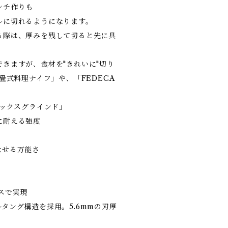
ンチ作りも
ルに切れるようになります。
る際は、厚みを残して切ると先に具
きますが、食材を"きれいに"切り
畳式料理ナイフ」や、「FEDECA
ベックスグラインド」
に耐える強度
なせる万能さ
ス
ンスで実現
タング構造を採用。5.6mmの刃厚