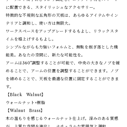
に配置できる、スタイリッシュなアクセサリー。
特徴的な不規則な五角形の天板は、あらゆるアイテムやイン
テリアと調和し、使い方は無限大。
ワークスペースをアップグレードするもよし、リラックスタ
イムを格上げするもよし。
シンプルながらも力強いフォルムと、無駄を削ぎ落とした機
能美。あなたの空間に、新たな可能性を。
アームは360°調整することが可能で、中央の大きなノブを緩
めることで、アームの位置を調整することができます。ノブ
を締めることで、天板を最適な位置に固定することができま
す。
【Black Walnut】
ウォールナット×樹脂
【Walnut Brass】
木の温もりを感じるウォールナット仕上げ。深みのある質感
が、上質な空間を演出し、ナチュラルな雰囲気と調和。