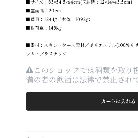
■サイズ：83×54.5×64cm(収納時：12×14×43.5cm)
■座面高：20cm
■重量：1244g（本体：1092g）
■耐荷重：145kg
■素材：️スキン・ケース素材／ポリエステル(100%リ
ウム・プラスチック
このショップでは酒類を取り扱
満の者の飲酒は法律で禁止され
カートに入れる