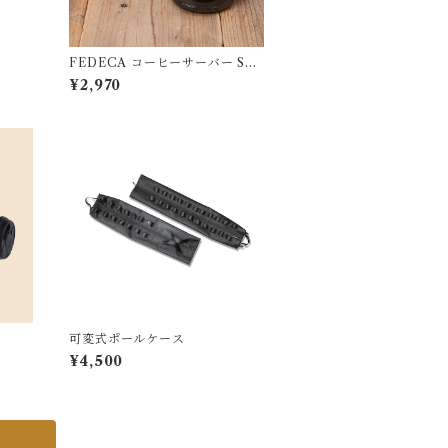
FEDECA コーヒーサーバー STR
ON 大
¥2,970
可変式ポールケース
¥4,500