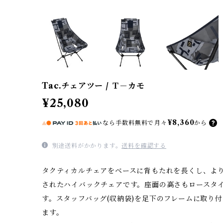
Tac.チェアツー / Ｔ－カモ
¥25,080
¥8,360
なら
手数料無料で
月々
から
別途送料がかかります。
送料を確認する
タクティカルチェアをベースに背もたれを長くし、よ
されたハイバックチェアです。座面の高さもロースタ
す。スタッフバッグ(収納袋)を足下のフレームに取り
ます。