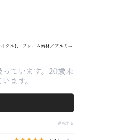
サイクル)、 フレーム素材／アルミニ
っています。20歳未
ています。
通報する