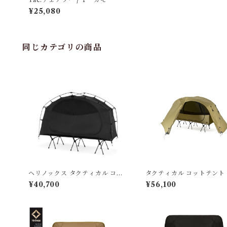
¥25,080
同じカテゴリの商品
ヘリノックス タクティカル コッ
タクティカル コットテント
トテントソロインナーテント メ
フライ・インナーテント(メ
¥40,700
¥56,100
ッシュ
ュ) / コヨーテ セット