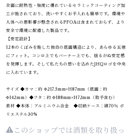
全面に耐熱性・強度に優れているセラミックコーティング加
工が施されており、洗いやすくお手入れも簡単です。環境や
人体への悪影響が懸念されるPFOAは含まれておらず、より
安全で環境に配慮した製品です。
【安定設計】
12本のくぼみを施した独自の底面構造により、あらゆる五徳
にフィット。コンロ上でもバーナー上でも、揺るがぬ安定感
を発揮します。そして私たちの想いを込めたJHQロゴを中央
に入れています。
サイズ ◆カマ：約 Φ217.5mm×H87mm（底面：約
Φ142mm）◆フタ：約 Φ188mm×H72mm（取手含む）
素材 ◆本体：アルミニウム合金 ◆収納ケース：綿70％ ポ
リエステル30%
このショップでは酒類を取り扱っ