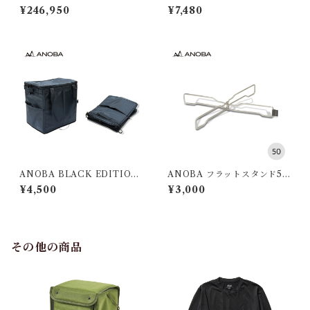
ステンション タクティカ
DAKI
¥246,950
¥7,480
ル ポールセット
ANOBA BLACK EDITION
ANOBA フラットスタンド50
マルチダストバケット
SUS Ver.
¥4,500
¥3,000
その他の商品