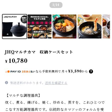
1
/14
JHQマルチカマ 収納ケースセット
10,780
¥
¥3,590
なら
手数料無料で
月々
から
別途送料がかかります。
送料を確認する
【マルチな調理器具】
炊く、煮る、揚げる、焼く、炒める、蒸すを、これひとつで
こなす万能調理器具です。伝統的なカマソッのフォルムを受