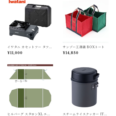
イワタニ カセットフー タフま
サンゾー工務店 BOXトート
るXG Jr.
¥11,000
¥14,850
ヒルバーグ スタロンXL エク
スチームライスクッカー ITA