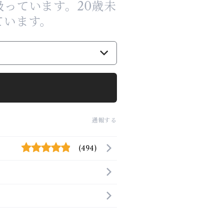
っています。20歳未
ています。
通報する
(494)