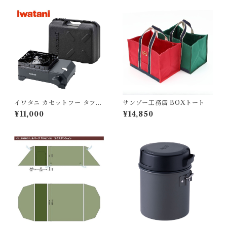
イワタニ カセットフー タフま
サンゾー工務店 BOXトート
るXG Jr.
¥11,000
¥14,850