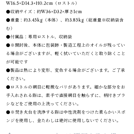
W16.5×D14.3×H0.2cm（ロストル）
●収納サイズ：約W36×D32×厚さ1cm
●重量：約3.45kg（本体）、約3.85kg（総重量※収納袋含
む）
●付属品：専用ロストル、収納袋
●※開封後、本体に包装跡・製造工程上のオイルが残ってい
る場合がございますが、軽く拭いていただくと取り除くこと
が可能です
●製品は熱により変形、変色する場合がございます。ご了承
ください。
●ロストルの網目に軽微なバリがあります。細かな部分をお
手入れされる際は、素手で直接網目を触らずに、柄付きブラ
シなどをご使用の上洗ってください。
●※焚き火台を洗浄する際は中性洗剤をつけた柔らかいスポ
ンジを使用し、金たわしは絶対に使用しないでください。