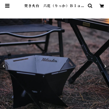
焚き火台 六花（りっか）Ｂｌａｃ
ｋ Ｅｄｉｔｉｏｎ | Abenteuer