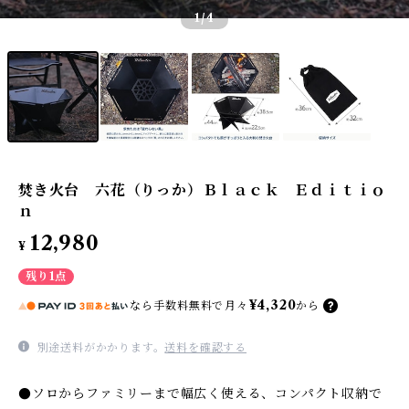
1
/4
焚き火台 六花（りっか）Ｂｌａｃｋ Ｅｄｉｔｉｏ
ｎ
12,980
¥
残り1点
¥4,320
なら
手数料無料で
月々
から
別途送料がかかります。
送料を確認する
●ソロからファミリーまで幅広く使える、コンパクト収納で