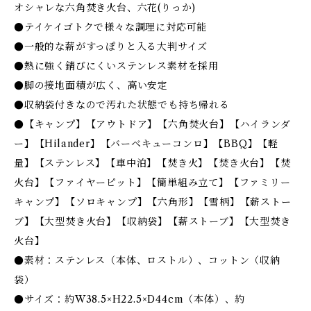
オシャレな六角焚き火台、六花(りっか)
●テイケイゴトクで様々な調理に対応可能
●一般的な薪がすっぽりと入る大判サイズ
●熱に強く錆びにくいステンレス素材を採用
●脚の接地面積が広く、高い安定
●収納袋付きなので汚れた状態でも持ち帰れる
●【キャンプ】【アウトドア】【六角焚火台】【ハイランダ
ー】【Hilander】【バーベキューコンロ】【BBQ】【軽
量】【ステンレス】【車中泊】【焚き火】【焚き火台】【焚
火台】【ファイヤーピット】【簡単組み立て】【ファミリー
キャンプ】【ソロキャンプ】【六角形】【雪柄】【薪ストー
ブ】【大型焚き火台】【収納袋】【薪ストーブ】【大型焚き
火台】
●素材：ステンレス（本体、ロストル）、コットン（収納
袋）
●サイズ：約W38.5×H22.5×D44cm（本体）、約