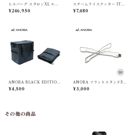
ヒルバーグ スタロンXL エク
スチームライスクッカー ITA
ステンション タクティカ
DAKI
¥246,950
¥7,480
ル ポールセット
ANOBA BLACK EDITION
ANOBA フラットスタンド50
マルチダストバケット
SUS Ver.
¥4,500
¥3,000
その他の商品